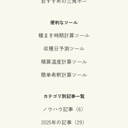
おすすめの三角ホー
便利なツール
種まき時期計算ツール
収穫日予測ツール
積算温度計算ツール
簡単希釈計算ツール
①欲しいできあがりの量は何mlですか？
カテゴリ別記事一覧
ml
ノウハウ記事（6）
※半角数字の自然数で入力してください。
2025年の記事（29）