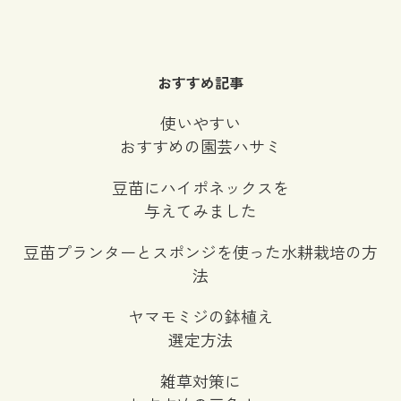
【NEW】
種まきを時期を計算するツール
を公開中
プランター園芸日記
おすすめ記事
簡単希釈計算ツール
使いやすい
肥料や農薬などを希釈したい時に便利！必要な原液と水の量を
おすすめの園芸ハサミ
簡単に計算できるツールです。
※計算結果は少数点第二位で四捨五入されます。
豆苗にハイポネックスを
与えてみました
豆苗プランターとスポンジを使った水耕栽培の方
法
ヤマモミジの鉢植え
選定方法
雑草対策に