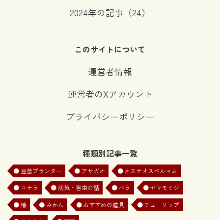
2024年の記事（24）
このサイトについて
運営者情報
運営者のXアカウント
プライバシーポリシー
種類別記事一覧
豆苗プランター
アサガオ
オステオスペルマム
②希釈倍率は何倍ですか？
コナラ
病気・害虫の話
バラ
ヤマモミジ
（希釈倍率は肥料や農薬の説明書をご確認下さい）
椿
みかん
おすすめの道具
チューリップ