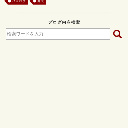
ひまわり
南天
倍
※半角数字の自然数で入力してください。
ブログ内を検索
以下のボタンから
倍率を選ぶこともできます。
10倍
100倍
250倍
500倍
750倍
1000倍
スポンサーリンク